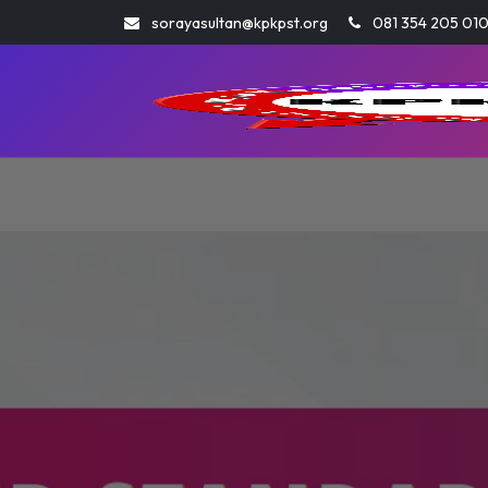
sorayasultan@kpkpst.org
081 354 205 01