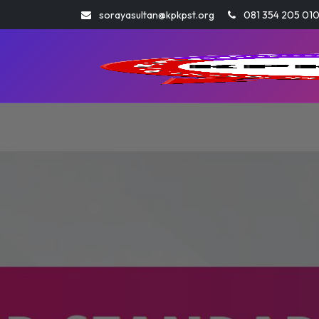
sorayasultan@kpkpst.org
081 354 205 01